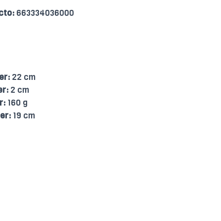
cto:
663334036000
er:
22 cm
er:
2 cm
r:
160 g
er:
19 cm