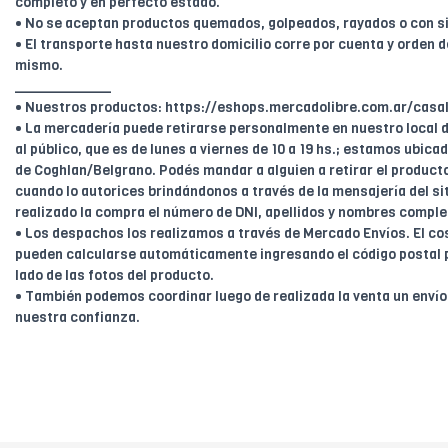
completo y en perfecto estado.
• No se aceptan productos quemados, golpeados, rayados o con s
• El transporte hasta nuestro domicilio corre por cuenta y orden de
mismo.
____________
• Nuestros productos: https://eshops.mercadolibre.com.ar/casal
• La mercadería puede retirarse personalmente en nuestro local d
al público, que es de lunes a viernes de 10 a 19 hs.; estamos ubica
de Coghlan/Belgrano. Podés mandar a alguien a retirar el product
cuando lo autorices brindándonos a través de la mensajería del sit
realizado la compra el número de DNI, apellidos y nombres comple
• Los despachos los realizamos a través de Mercado Envíos. El cos
pueden calcularse automáticamente ingresando el código postal 
lado de las fotos del producto.
• También podemos coordinar luego de realizada la venta un enví
nuestra confianza.