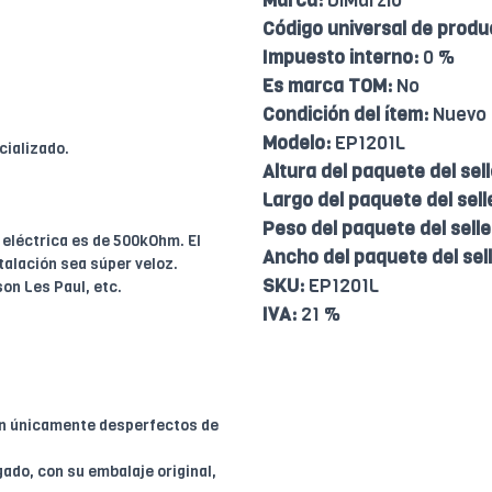
Marca:
DiMarzio
Código universal de produ
Impuesto interno:
0 %
Es marca TOM:
No
Condición del ítem:
Nuevo
Modelo:
EP1201L
cializado.
Altura del paquete del sell
Largo del paquete del sell
Peso del paquete del selle
 eléctrica es de 500kOhm. El
Ancho del paquete del sell
talación sea súper veloz.
SKU:
EP1201L
on Les Paul, etc.
IVA:
21 %
en únicamente desperfectos de
ado, con su embalaje original,