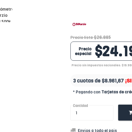
$26.885
Precio lista
$24.1
Precio
especial
Precio sin impuestos nacionales: $19.99
3 cuotas de
$8.961,67
¡S
* Pagando con
Tarjetas de cré
Cantidad
Envíos a todo el país