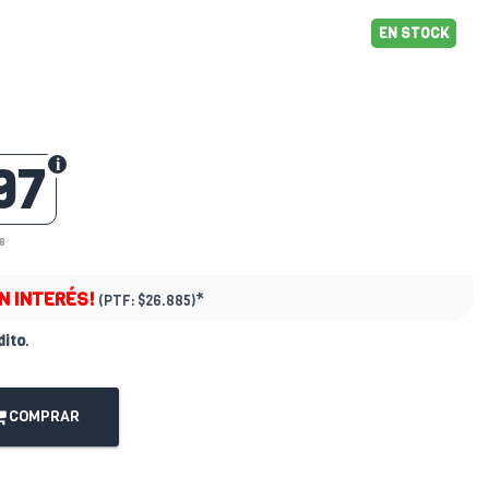
EN STOCK
97
8
IN INTERÉS!
*
(PTF:
$26.885)
dito
.
COMPRAR