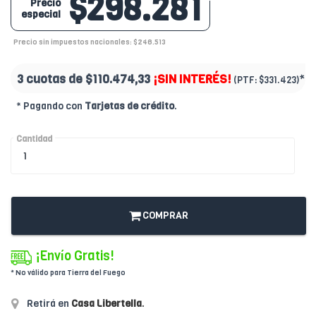
$298.281
Precio
especial
Precio sin impuestos nacionales: $246.513
3 cuotas de
$110.474,33
¡SIN INTERÉS!
*
(PTF:
$331.423)
* Pagando con
Tarjetas de crédito
.
Cantidad
COMPRAR
¡Envío Gratis!
* No válido para Tierra del Fuego
Retirá en
Casa Libertella
.