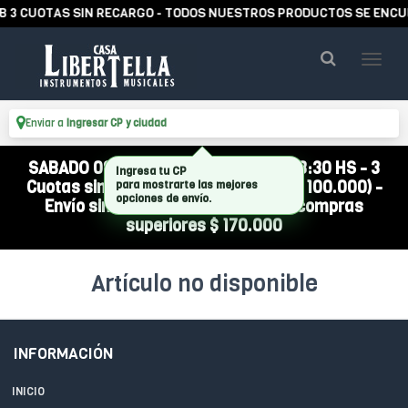
 3 CUOTAS SIN RECARGO - TODOS NUESTROS PRODUCTOS SE ENCUE
Enviar a
Ingresar CP y ciudad
SABADO 08/08 ABIERTO DE 10:00 A 13:30 HS - 3
Ingresa tu CP
Cuotas sin interés (compra mínima $ 100.000) -
para mostrarte las mejores
opciones de envío.
Envío sin cargo a todo el país por compras
superiores $ 170.000
Artículo no disponible
INFORMACIÓN
INICIO