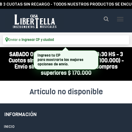
 3 CUOTAS SIN RECARGO - TODOS NUESTROS PRODUCTOS SE ENCUE
Enviar a
Ingresar CP y ciudad
SABADO 08/08 ABIERTO DE 10:00 A 13:30 HS - 3
Ingresa tu CP
Cuotas sin interés (compra mínima $ 100.000) -
para mostrarte las mejores
opciones de envío.
Envío sin cargo a todo el país por compras
superiores $ 170.000
Artículo no disponible
INFORMACIÓN
INICIO