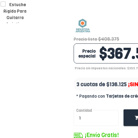
$408.375
Precio lista
$367.
Precio
especial
Precio sin impuestos nacionales: $303.
3 cuotas de
$136.125
¡SI
* Pagando con
Tarjetas de cré
Cantidad
¡Envío Gratis!