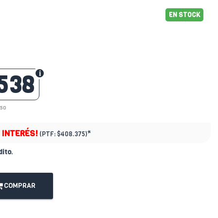
EN STOCK
538
750
N INTERÉS!
*
(PTF:
$408.375)
dito
.
COMPRAR