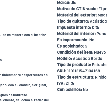
Marca:
Jls
Motivo de GTIN vacío:
El p
Material del exterior:
Made
Tipo de guitarra:
Acústica
Impuesto interno:
0 %
Material del interior:
Pana
uido en madera con el interior
Es impermeable:
No
Es acolchado:
Sí
Condición del ítem:
Nuevo
Modelo:
Acustica Bordo
so
Tipo de producto:
Estuch
SKU:
1101131547134168
en únicamente desperfectos de
Tipo de estructura:
Rígido
IVA:
21 %
ado, con su embalaje original,
Con bolsillos:
No
ignos de maltrato.
l cliente, así como el retiro del