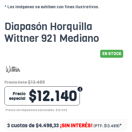
* Las imágenes se exhiben con fines ilustrativos.
Diapasón Horquilla
Wittner 921 Mediano
EN STOCK
$13.489
Precio lista
$12.140
Precio
especial
Precio sin impuestos nacionales: $10.033
3 cuotas de
$4.496,33
¡SIN INTERÉS!
*
(PTF:
$13.489)