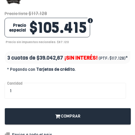
$117.128
Precio lista
$105.415
Precio
especial
Precio sin impuestos nacionales: $87.120
3 cuotas de
$39.042,67
¡SIN INTERÉS!
*
(PTF:
$117.128)
* Pagando con
Tarjetas de crédito
.
Cantidad
COMPRAR
Envíos a todo el país