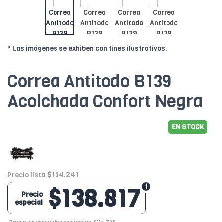
* Las imágenes se exhiben con fines ilustrativos.
Correa Antitodo B139
Acolchada Confort Negra
EN STOCK
$154.241
Precio lista
$138.817
Precio
especial
Precio sin impuestos nacionales: $114.725