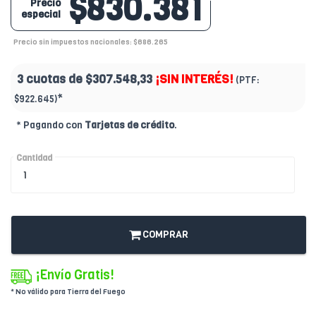
$830.381
Precio
especial
Precio sin impuestos nacionales: $686.265
3 cuotas de
$307.548,33
¡SIN INTERÉS!
(PTF:
*
$922.645)
* Pagando con
Tarjetas de crédito
.
Cantidad
COMPRAR
¡Envío Gratis!
* No válido para Tierra del Fuego