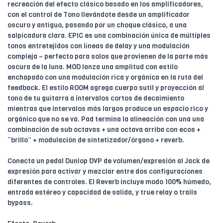
recreación del efecto clásico basado en los amplificadores,
con el control de Tono llevándote desde un amplificador
oscuro y antiguo, pasando por un choque clásico, a una
salpicadura clara. EPIC es una combinación única de múltiples
tonos entretejidos con líneas de delay y una modulación
compleja – perfecto para solos que provienen de la parte más
oscura de la luna. MOD lanza una amplitud con estilo
enchapado con una modulación rica y orgánica en la ruta del
feedback. El estilo ROOM agrega cuerpo sutil y proyección al
tono de tu guitarra a intervalos cortos de decaimiento
mientras que intervalos más largos produce un espacio rico y
orgánico que no se va. Pad termina la alineación con una una
combinación de sub octavas + una octava arriba con ecos +
“brillo” + modulación de sintetizador/órgano + reverb.
Conecta un pedal Dunlop DVP de volumen/expresión al Jack de
expresión para activar y mezclar entre dos configuraciones
diferentes de controles. El Reverb incluye modo 100% húmedo,
entrada estéreo y capacidad de salida, y true relay o trails
bypass.