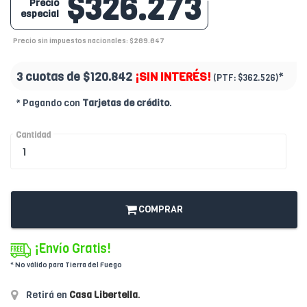
$326.273
Precio
especial
Precio sin impuestos nacionales: $269.647
3 cuotas de
$120.842
¡SIN INTERÉS!
*
(PTF:
$362.526)
* Pagando con
Tarjetas de crédito
.
Cantidad
COMPRAR
¡Envío Gratis!
* No válido para Tierra del Fuego
Retirá en
Casa Libertella
.