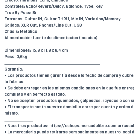
Efecto: Harmony, Echo, Enhance
Controles: Echo/Reverb/Delay, Balance, Type, Key
True By Pass: Si
Entradas: Guitar IN, Guitar THRU, Mic IN, Variation/Memory
Salidas: XLR Out, Phones/Line Out, USB
Chásis: Metálico
Alimentación: fuente de alimentacion (incluida)
Dimensiones: 15,6 x 11,6 x 6,4 cm
Peso: 0,6kg
________________________________________
Garantía:
• Los productos tienen garantía desde la fecha de compra y cubr
la fábrica.
• Se debe entregar en las mismas condiciones en la que fue entreg
completo y en perfecto estado.
• No se aceptan productos quemados, golpeados, rayados o con s
• El transporte hasta nuestro domicilio corre por cuenta y orden de
mismo.
____________
• Nuestros productos: https://eshops.mercadolibre.com.ar/casal
• La mercadería puede retirarse personalmente en nuestro local d