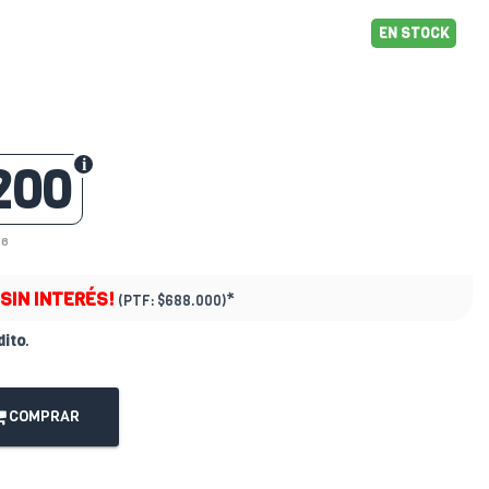
EN STOCK
200
36
¡SIN INTERÉS!
*
(PTF:
$688.000)
dito
.
COMPRAR