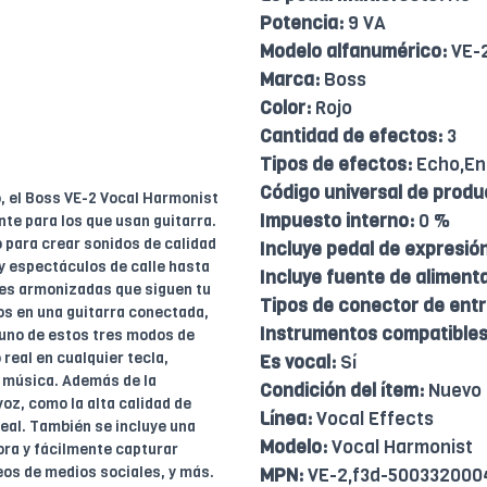
Potencia:
9 VA
Modelo alfanumérico:
VE-
Marca:
Boss
Color:
Rojo
Cantidad de efectos:
3
Tipos de efectos:
Echo,En
Código universal de produ
, el Boss VE-2 Vocal Harmonist
Impuesto interno:
0 %
te para los que usan guitarra.
o para crear sonidos de calidad
Incluye pedal de expresión
y espectáculos de calle hasta
Incluye fuente de aliment
ces armonizadas que siguen tu
Tipos de conector de ent
s en una guitarra conectada,
Instrumentos compatibles
 uno de estos tres modos de
real en cualquier tecla,
Es vocal:
Sí
la música. Además de la
Condición del ítem:
Nuevo
oz, como la alta calidad de
Línea:
Vocal Effects
real. También se incluye una
Modelo:
Vocal Harmonist
ora y fácilmente capturar
os de medios sociales, y más.
MPN:
VE-2,f3d-50033200