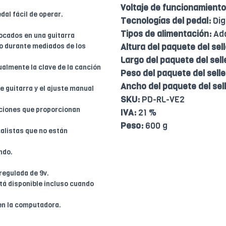
Voltaje de funcionamiento
dal fácil de operar.
Tecnologías del pedal:
Dig
Tipos de alimentación:
Ada
ocados en una guitarra
o durante mediados de los
Altura del paquete del sell
Largo del paquete del sell
almente la clave de la canción
Peso del paquete del selle
Ancho del paquete del sell
 guitarra y el ajuste manual
SKU:
PD-RL-VE2
aciones que proporcionan
IVA:
21 %
Peso:
600 g
calistas que no están
ndo.
regulada de 9v.
á disponible incluso cuando
en la computadora.