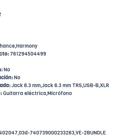
2
hance,Harmony
cto:
761294504499
:
No
ación:
No
rada:
Jack 6.3 mm,Jack 6.3 mm TRS,USB-B,XLR
:
Guitarra eléctrica,Micrófono
0402047,03d-740739000233263,VE-2BUNDLE