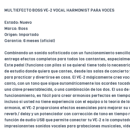
MULTIEFECTO BOSS VE-2 VOCAL HARMONIST PARA VOCES
Estado: Nuevo
Marca: Boss
Origen: Importado
Garantía: 6 meses (oficial)
Combinando un sonido sofisticado con un funcionamiento sencillo
entrega efectos completos para todos los cantantes, especialmen
Este pedal (funciona con pilas si se quiere) tiene todo lo necesari
de estudio donde quiera que cantes, desde las salas de concierto 
para practicar y divertirse en casa. El VE-2 mágicamente crea vo
canto, con un tono que sigue automáticamente los acordes tocado
una clave preestablecida, o una combinación de los dos. El uso de
funcionamiento, es fácil para crear armonías perfectas en tiempo 
incluso si usted no tiene experiencia con el equipo o la teoría de 
armonía, el VE-2 proporciona efectos esenciales para mejorar su v
reverb / delay y un potenciador con corrección de tono en tiempo 
función de audio USB que permite conectar tu VE-2 a la computad
impresionantes sonidos vocales para grabaciones musicales, vide