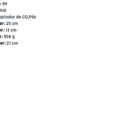
:
9V
ital
ptador de CD,Pila
er:
25 cm
er:
13 cm
r:
956 g
er:
21 cm