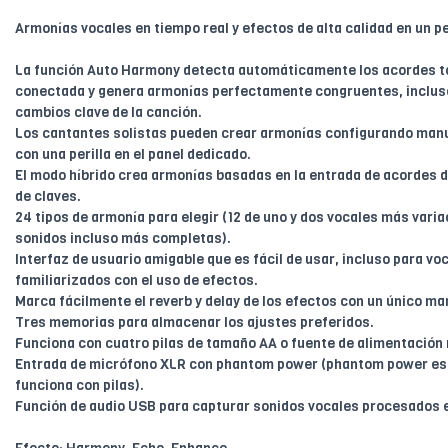
Armonías vocales en tiempo real y efectos de alta calidad en un pe
La función Auto Harmony detecta automáticamente los acordes t
conectada y genera armonías perfectamente congruentes, inclus
cambios clave de la canción.
Los cantantes solistas pueden crear armonías configurando manu
con una perilla en el panel dedicado.
El modo híbrido crea armonías basadas en la entrada de acordes de
de claves.
24 tipos de armonía para elegir (12 de uno y dos vocales más vari
sonidos incluso más completas).
Interfaz de usuario amigable que es fácil de usar, incluso para vo
familiarizados con el uso de efectos.
Marca fácilmente el reverb y delay de los efectos con un único ma
Tres memorias para almacenar los ajustes preferidos.
Funciona con cuatro pilas de tamaño AA o fuente de alimentación 
Entrada de micrófono XLR con phantom power (phantom power est
funciona con pilas).
Función de audio USB para capturar sonidos vocales procesados 