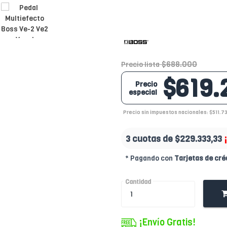
$688.000
Precio lista
$619.
Precio
especial
Precio sin impuestos nacionales: $511.7
3 cuotas de
$229.333,33
* Pagando con
Tarjetas de cré
Cantidad
¡Envío Gratis!