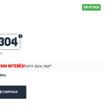
EN STOCK
304
16
¡SIN INTERÉS!
*
(PTF:
$414.782)
dito
.
COMPRAR