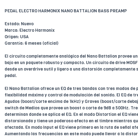
PEDAL ELECTRO HARMONIX NANO BATTALION BASS PREAMP
Estado: Nuevo
Marca: Electro Harmonix
Origen: USA
Garantía: 6 meses (oficial)
El circuito completamente analógico del Nano Battalion provee u
bajo en un paquete robusto y compacto. Un circuito de drive MOS
desde un overdrive sutil y ligero a una distorsión completamente 
pedal.
El Nano Battalion ofrece un EQ de tres bandas con tres modos de 
flexibilidad máxima y control de modulación del sonido. El EQ de t
Agudos (boost/corte encima de 1kHz) y Graves (boost/corte deba
switch de Medios que provee un boost o corte de 9dB a 500Hz. Tre
determinan donde se aplica el EQ. En el modo Distortion el EQ vien
distorsionada y tiene un poderoso efecto en el timbre mientras que
afectada. En modo Input el EQ viene primero en la ruta de señal af
Aumentando las frecuencias en este modo puede llevar a la disto