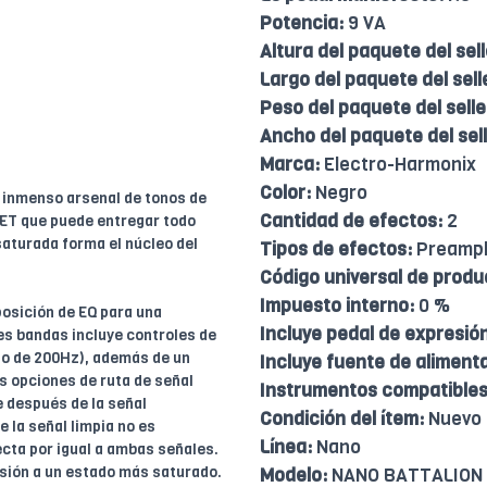
Potencia:
9 VA
Altura del paquete del sell
Largo del paquete del sell
Peso del paquete del selle
Ancho del paquete del sell
Marca:
Electro-Harmonix
Color:
Negro
n inmenso arsenal de tonos de
Cantidad de efectos:
2
FET que puede entregar todo
saturada forma el núcleo del
Tipos de efectos:
Preampli
Código universal de produ
Impuesto interno:
0 %
posición de EQ para una
Incluye pedal de expresión
res bandas incluye controles de
jo de 200Hz), además de un
Incluye fuente de aliment
s opciones de ruta de señal
Instrumentos compatibles
e después de la señal
Condición del ítem:
Nuevo
 la señal limpia no es
Línea:
Nano
ecta por igual a ambas señales.
rsión a un estado más saturado.
Modelo:
NANO BATTALION