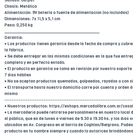
Salidas: Output
Chasis: Metálico
Alimentación: 9V bateria o fuente de alimentacion (no incluidas)
Dimensiones: 7x 11,5 x 5,1 cm
Peso: 0,250 kg
________________________________________
Garantía:
• Los productos tienen garantía desde la fecha de compra y cubr
la fábrica.
• Se debe entregar en las mismas condiciones en la que fue entreg
completo y en perfecto estado.
• El producto en garantía se toma en revisión por nuestro soport
7 días hábiles
• No se aceptan productos quemados, golpeados, rayados o con s
• El transporte hasta nuestro domicilio corre por cuenta y orden de
mismo
------------------------------------------------------------------------
• Nuestros productos: https://eshops.mercadolibre.com.ar/casal
• La mercadería puede retirarse personalmente en nuestro local d
al público, que es de lunes a viernes de 9.30 a 19.30 hs. y los días
ubicados en Av. Congreso en el barrio de Coghlan/Belgrano. Podés 
producto en tu nombre siempre y cuando lo autorices brindándonos