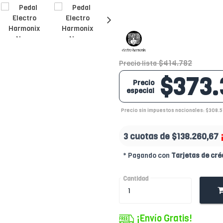
$414.782
Precio lista
$373.
Precio
especial
Precio sin impuestos nacionales: $308.5
3 cuotas de
$138.260,67
* Pagando con
Tarjetas de cré
Cantidad
¡Envío Gratis!