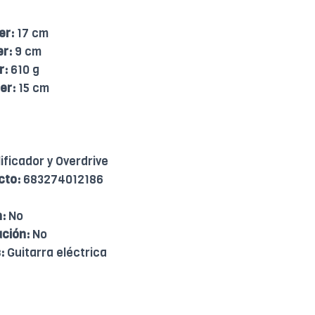
er:
17 cm
er:
9 cm
r:
610 g
er:
15 cm
ficador y Overdrive
cto:
683274012186
:
No
ación:
No
:
Guitarra eléctrica