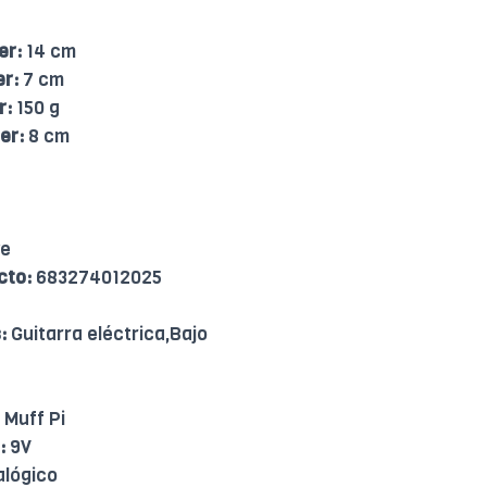
er:
14 cm
er:
7 cm
r:
150 g
er:
8 cm
ve
cto:
683274012025
:
Guitarra eléctrica,Bajo
 Muff Pi
:
9V
lógico