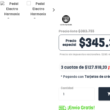
$383.755
Precio lista
$345.
Precio
especial
Precio sin impuestos nacionales: $285.
3 cuotas de
$127.918,33
¡
* Pagando con
Tarjetas de cré
Cantidad
¡Envío Gratis!