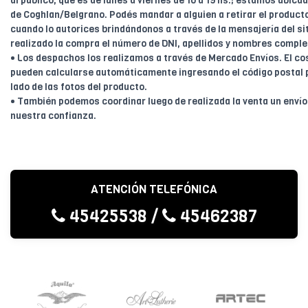
al público, que es de lunes a viernes de 10 a 19 hs.; estamos ubica
de Coghlan/Belgrano. Podés mandar a alguien a retirar el product
cuando lo autorices brindándonos a través de la mensajería del sit
realizado la compra el número de DNI, apellidos y nombres comple
• Los despachos los realizamos a través de Mercado Envíos. El cos
pueden calcularse automáticamente ingresando el código postal 
lado de las fotos del producto.
• También podemos coordinar luego de realizada la venta un enví
nuestra confianza.
ATENCIÓN TELEFÓNICA
45425538
/
45462387