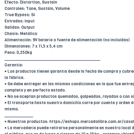
Efecto: Distortion, Sustain
Controles: Tone, Sustain, Volume
True Bypass: Si
Entradas: Input
Salidas: Output
Chasis: Metálico
Alimentación: 9V batería o fuente de alimentación (no incluidas)
Dimensiones: 7 x 11,5 x 5,4 cm
Peso: 0,250kg
________________________________________
Garantía:
• Los productos tienen garantía desde la fecha de compra y cubr
la fábrica.
• Se debe entregar en las mismas condiciones en la que fue entreg
completo y en perfecto estado.
• No se aceptan productos quemados, golpeados, rayados o con s
• El transporte hasta nuestro domicilio corre por cuenta y orden de
mismo.
____________
• Nuestros productos: https://eshops.mercadolibre.com.ar/casal
• La mercadería puede retirarse personalmente en nuestro local d