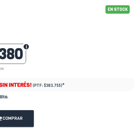
EN STOCK
380
438
SIN INTERÉS!
*
(PTF:
$383.755)
dito
.
COMPRAR