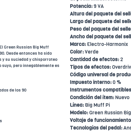
Potencia:
9 VA
Altura del paquete del sell
Largo del paquete del sell
Peso del paquete del selle
Ancho del paquete del sell
Marca:
Electro-Harmonix
l Green Russian Big Muff
Color:
Verde
 90. Desde entonces ha sido
Cantidad de efectos:
2
s y su suciedad y chisporroteo
do suyo, pero innegablemente es
Tipos de efectos:
Overdri
Código universal de produ
Impuesto interno:
0 %
Instrumentos compatibles
ados de los 90
Condición del ítem:
Nuevo
Línea:
Big Muff Pi
Modelo:
Green Russian Big
Voltaje de funcionamiento
ss
Tecnologías del pedal:
Ana