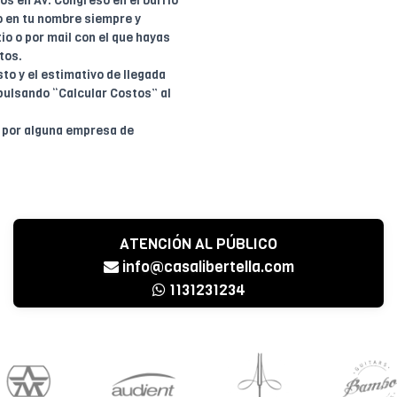
dos en Av. Congreso en el barrio
o en tu nombre siempre y
io o por mail con el que hayas
tos.
to y el estimativo de llegada
pulsando “Calcular Costos” al
o por alguna empresa de
ATENCIÓN AL PÚBLICO
info@casalibertella.com
1131231234