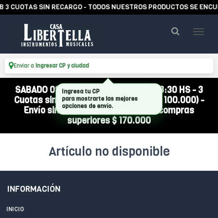
 3 CUOTAS SIN RECARGO - TODOS NUESTROS PRODUCTOS SE ENCUE
Enviar a
Ingresar CP y ciudad
SABADO 08/08 ABIERTO DE 10:00 A 13:30 HS - 3
Ingresa tu CP
Cuotas sin interés (compra mínima $ 100.000) -
para mostrarte las mejores
opciones de envío.
Envío sin cargo a todo el país por compras
superiores $ 170.000
Artículo no disponible
INFORMACIÓN
INICIO