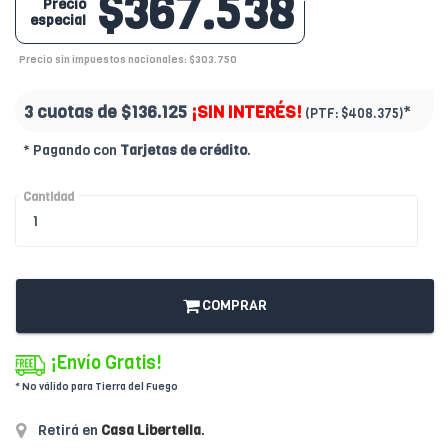
$367.538
Precio
especial
Precio sin impuestos nacionales: $303.750
3 cuotas de
$136.125
¡SIN INTERÉS!
*
(PTF:
$408.375)
* Pagando con
Tarjetas de crédito
.
Cantidad
COMPRAR
¡Envío Gratis!
* No válido para Tierra del Fuego
Retirá en
Casa Libertella
.