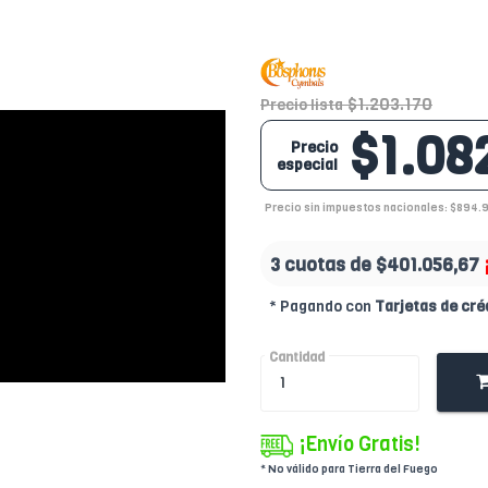
$1.203.170
Precio lista
$1.08
Precio
especial
Precio sin impuestos nacionales: $894.
3 cuotas de
$401.056,67
* Pagando con
Tarjetas de cré
Cantidad
¡Envío Gratis!
* No válido para Tierra del Fuego