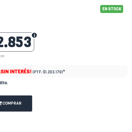
EN STOCK
2.853
920
¡SIN INTERÉS!
*
(PTF:
$1.203.170)
dito
.
COMPRAR