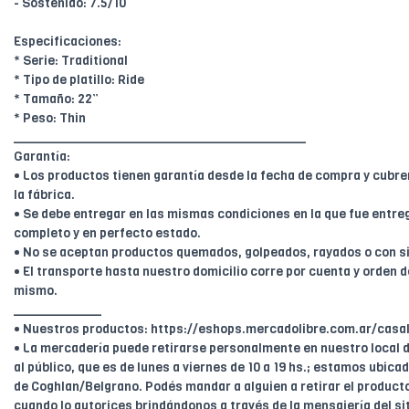
- Sostenido: 7.5/10
Especificaciones:
* Serie: Traditional
* Tipo de platillo: Ride
* Tamaño: 22”
* Peso: Thin
________________________________________
Garantía:
• Los productos tienen garantía desde la fecha de compra y cubr
la fábrica.
• Se debe entregar en las mismas condiciones en la que fue entreg
completo y en perfecto estado.
• No se aceptan productos quemados, golpeados, rayados o con s
• El transporte hasta nuestro domicilio corre por cuenta y orden de
mismo.
____________
• Nuestros productos: https://eshops.mercadolibre.com.ar/casal
• La mercadería puede retirarse personalmente en nuestro local d
al público, que es de lunes a viernes de 10 a 19 hs.; estamos ubica
de Coghlan/Belgrano. Podés mandar a alguien a retirar el product
cuando lo autorices brindándonos a través de la mensajería del sit