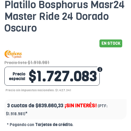
Platillo Bosphorus Masr24
Master Ride 24 Dorado
Oscuro
EN STOCK
$1.918.981
Precio lista
$1.727.083
Precio
especial
Precio sin impuestos nacionales: $1.427.341
3 cuotas de
$639.660,33
¡SIN INTERÉS!
(PTF:
*
$1.918.981)
* Pagando con
Tarjetas de crédito
.