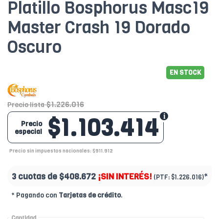
Platillo Bosphorus Masc19
Master Crash 19 Dorado
Oscuro
EN STOCK
$1.226.016
Precio lista
$1.103.414
Precio
especial
Precio sin impuestos nacionales: $911.912
3 cuotas de
$408.672
¡SIN INTERÉS!
*
(PTF:
$1.226.016)
* Pagando con
Tarjetas de crédito
.
Cantidad