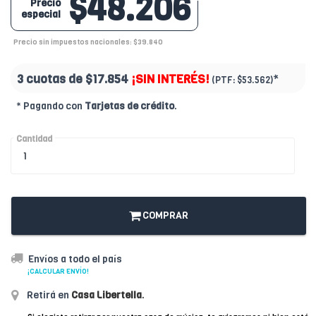
$48.206
Precio
especial
Precio sin impuestos nacionales: $39.840
3 cuotas de
$17.854
¡SIN INTERÉS!
*
(PTF:
$53.562)
* Pagando con
Tarjetas de crédito
.
Cantidad
COMPRAR
Envíos a todo el país
¡CALCULAR ENVÍO!
Retirá en
Casa Libertella
.