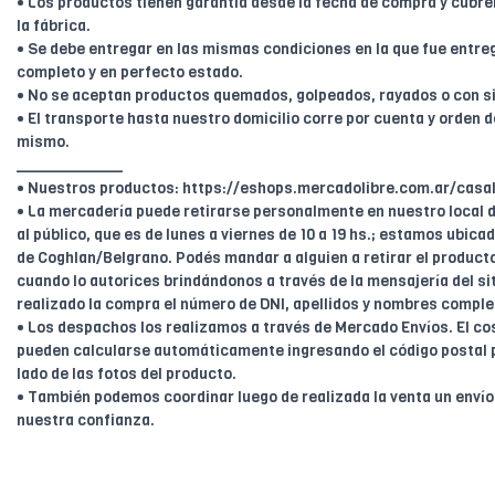
• Los productos tienen garantía desde la fecha de compra y cubr
la fábrica.
• Se debe entregar en las mismas condiciones en la que fue entreg
completo y en perfecto estado.
• No se aceptan productos quemados, golpeados, rayados o con s
• El transporte hasta nuestro domicilio corre por cuenta y orden de
mismo.
____________
• Nuestros productos: https://eshops.mercadolibre.com.ar/casal
• La mercadería puede retirarse personalmente en nuestro local d
al público, que es de lunes a viernes de 10 a 19 hs.; estamos ubica
de Coghlan/Belgrano. Podés mandar a alguien a retirar el product
cuando lo autorices brindándonos a través de la mensajería del sit
realizado la compra el número de DNI, apellidos y nombres comple
• Los despachos los realizamos a través de Mercado Envíos. El cos
pueden calcularse automáticamente ingresando el código postal 
lado de las fotos del producto.
• También podemos coordinar luego de realizada la venta un enví
nuestra confianza.