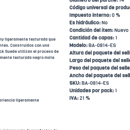
Diámetro del parche:
14
Código universal de produ
Impuesto interno:
0 %
Es hidráulico:
No
Condición del ítem:
Nuevo
Cantidad de capas:
1
ny ligeramente texturada que
Modelo:
BA-0814-ES
antes. Construidos con una
ck Suede utilizan el proceso de
Altura del paquete del sell
amente texturada negro mate
Largo del paquete del sell
Peso del paquete del selle
Ancho del paquete del sell
SKU:
BA-0814-ES
Unidades por pack:
1
IVA:
21 %
ariencia ligeramente