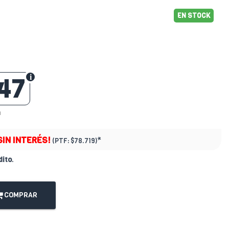
EN STOCK
47
1
SIN INTERÉS!
*
(PTF:
$78.719)
dito
.
COMPRAR