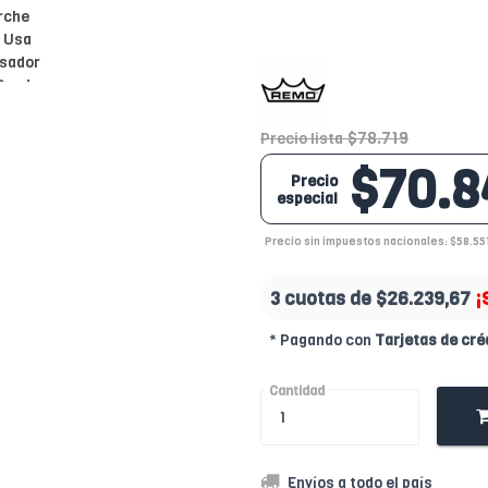
$78.719
Precio lista
$70.8
Precio
especial
Precio sin impuestos nacionales: $58.55
3 cuotas de
$26.239,67
¡
* Pagando con
Tarjetas de cré
Cantidad
Envíos a todo el país