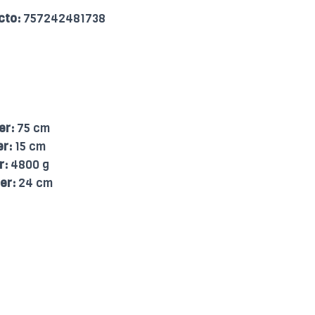
cto:
757242481738
er:
75 cm
er:
15 cm
r:
4800 g
er:
24 cm