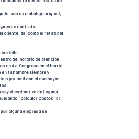
en únicamente desperfectos de
ado, con su embalaje original,
ignos de maltrato.
l cliente, así como el retiro del
ibertella
entro del horario de atención
dos en Av. Congreso en el barrio
o en tu nombre siempre y
io o por mail con el que hayas
tos.
to y el estimativo de llegada
pulsando “Calcular Costos” al
o por alguna empresa de