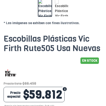
* Las imágenes se exhiben con fines ilustrativos.
Escobillas Plásticas Vic
Firth Rute505 Usa Nuevas
EN STOCK
$66.458
Precio lista
$59.812
Precio
especial
Precio sin impuestos nacionales: $49.431