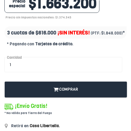
$1.663.200
Precio
especial
Precio sin impuestos nacionales: $1.374.545
3 cuotas de
$616.000
¡SIN INTERÉS!
*
(PTF:
$1.848.000)
* Pagando con
Tarjetas de crédito
.
Cantidad
COMPRAR
¡Envío Gratis!
* No válido para Tierra del Fuego
Retirá en
Casa Libertella
.