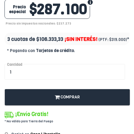
$287.100
Precio
especial
Precio sin impuestos nacionales: $237.273
3 cuotas de
$106.333,33
¡SIN INTERÉS!
*
(PTF:
$319.000)
* Pagando con
Tarjetas de crédito
.
Cantidad
COMPRAR
¡Envío Gratis!
* No válido para Tierra del Fuego