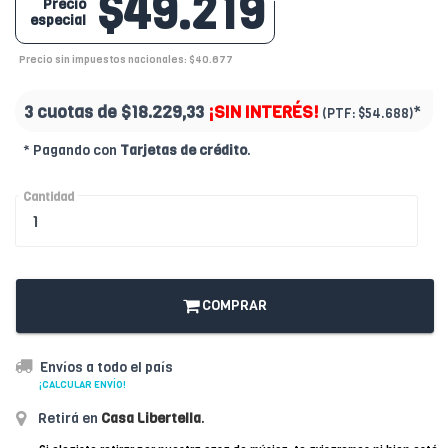
$49.219
Precio
especial
Precio sin impuestos nacionales: $40.677
3 cuotas de
$18.229,33
¡SIN INTERÉS!
*
(PTF:
$54.688)
* Pagando con
Tarjetas de crédito
.
Cantidad
COMPRAR
Envíos a todo el país
¡CALCULAR ENVÍO!
Retirá en
Casa Libertella
.