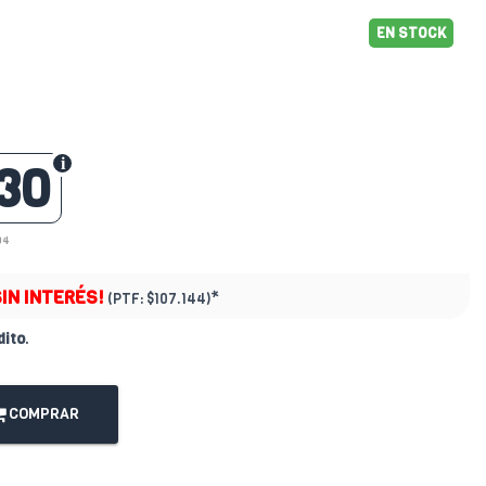
EN STOCK
30
94
SIN INTERÉS!
*
(PTF:
$107.144)
dito
.
COMPRAR