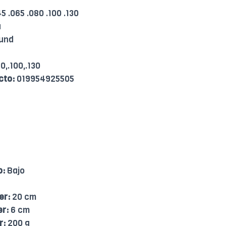
5 .065 .080 .100 .130
a
und
0,.100,.130
cto:
019954925505
o:
Bajo
er:
20 cm
er:
6 cm
r:
200 g