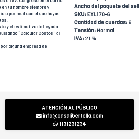
dos en Av. Congreso en el barrio
Ancho del paquete del sell
o en tu nombre siempre y
io o por mail con el que hayas
SKU:
EXL170-6
tos.
Cantidad de cuerdas:
6
to y el estimativo de llegada
Tensión:
Normal
pulsando “Calcular Costos” al
IVA:
21 %
o por alguna empresa de
ATENCIÓN AL PÚBLICO
info@casalibertella.com
1131231234