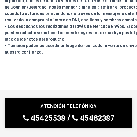
al público, que es de lunes a viernes de 10 a 19 hs.; estamos ubica
de Coghlan/Belgrano. Podés mandar a alguien a retirar el product
cuando lo autorices brindándonos a través de la mensajería del sit
realizado la compra el número de DNI, apellidos y nombres comple
• Los despachos los realizamos a través de Mercado Envíos. El cos
pueden calcularse automáticamente ingresando el código postal 
lado de las fotos del producto.
• También podemos coordinar luego de realizada la venta un enví
nuestra confianza.
ATENCIÓN TELEFÓNICA
45425538
/
45462387