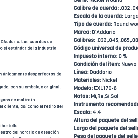
Serie:
Nickel Wound
Calibre de cuerda:
.032 .04
Escala de la cuerda:
Larg
Tipo de cuerda:
Round wo
Marca:
D'Addario
Calibres:
.032,.045,.065,.08
e DAddario. Las cuerdas de
Código universal de produ
 el estándar de la industria,
Impuesto interno:
0 %
Condición del ítem:
Nuevo
Línea:
Daddario
en únicamente desperfectos de
Materiales:
Nickel
ado, con su embalaje original,
Modelo:
EXL170-6
Notas:
Mi,Re,Si,Sol
ignos de maltrato.
Instrumento recomendad
l cliente, así como el retiro del
Escala:
4:4
Altura del paquete del sell
ibertella
Largo del paquete del sell
entro del horario de atención
Peso del paquete del selle