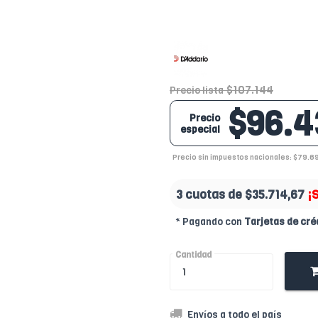
$107.144
Precio lista
$96.4
Precio
especial
Precio sin impuestos nacionales: $79.6
3 cuotas de
$35.714,67
¡
* Pagando con
Tarjetas de cré
Cantidad
Envíos a todo el país