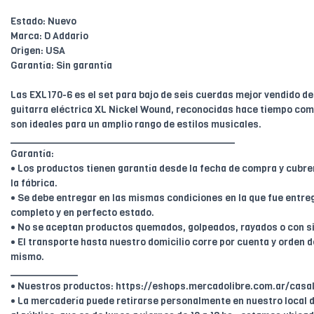
Estado: Nuevo
Marca: D Addario
Origen: USA
Garantía: Sin garantía
Las EXL170-6 es el set para bajo de seis cuerdas mejor vendido d
guitarra eléctrica XL Nickel Wound, reconocidas hace tiempo como
son ideales para un amplio rango de estilos musicales.
________________________________________
Garantía:
• Los productos tienen garantía desde la fecha de compra y cubr
la fábrica.
• Se debe entregar en las mismas condiciones en la que fue entreg
completo y en perfecto estado.
• No se aceptan productos quemados, golpeados, rayados o con s
• El transporte hasta nuestro domicilio corre por cuenta y orden de
mismo.
____________
• Nuestros productos: https://eshops.mercadolibre.com.ar/casal
• La mercadería puede retirarse personalmente en nuestro local d