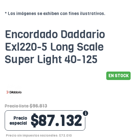
* Las imágenes se exhiben con fines ilustrativos.
Encordado Daddario
Exl220-5 Long Scale
Super Light 40-125
EN STOCK
$96.813
Precio lista
$87.132
Precio
especial
Precio sin impuestos nacionales: $72.010