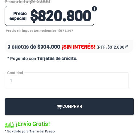
$912.000
Precio lista
$820.800
Precio
especial
Precio sin impuestos nacionales: $678.347
3 cuotas de
$304.000
¡SIN INTERÉS!
*
(PTF:
$912.000)
* Pagando con
Tarjetas de crédito
.
Cantidad
COMPRAR
¡Envío Gratis!
* No válido para Tierra del Fuego