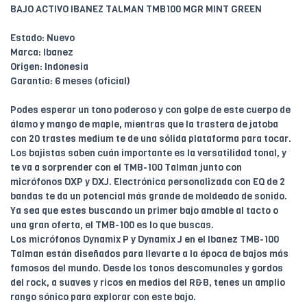
BAJO ACTIVO IBANEZ TALMAN TMB100 MGR MINT GREEN
Estado: Nuevo
Marca: Ibanez
Origen: Indonesia
Garantía: 6 meses (oficial)
Podes esperar un tono poderoso y con golpe de este cuerpo de
álamo y mango de maple, mientras que la trastera de jatoba
con 20 trastes medium te de una sólida plataforma para tocar.
Los bajistas saben cuán importante es la versatilidad tonal, y
te va a sorprender con el TMB-100 Talman junto con
micrófonos DXP y DXJ. Electrónica personalizada con EQ de 2
bandas te da un potencial más grande de moldeado de sonido.
Ya sea que estes buscando un primer bajo amable al tacto o
una gran oferta, el TMB-100 es lo que buscas.
Los micrófonos Dynamix P y Dynamix J en el Ibanez TMB-100
Talman están diseñados para llevarte a la época de bajos más
famosos del mundo. Desde los tonos descomunales y gordos
del rock, a suaves y ricos en medios del R&B, tenes un amplio
rango sónico para explorar con este bajo.