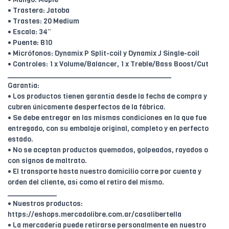
• Trastera: Jatoba
• Trastes: 20 Medium
• Escala: 34”
• Puente: B10
• Micrófonos: Dynamix P Split-coil y Dynamix J Single-coil
• Controles: 1 x Volume/Balancer, 1 x Treble/Bass Boost/Cut
________________________________________
Garantía:
• Los productos tienen garantía desde la fecha de compra y
cubren únicamente desperfectos de la fábrica.
• Se debe entregar en las mismas condiciones en la que fue
entregado, con su embalaje original, completo y en perfecto
estado.
• No se aceptan productos quemados, golpeados, rayados o
con signos de maltrato.
• El transporte hasta nuestro domicilio corre por cuenta y
orden del cliente, así como el retiro del mismo.
____________
• Nuestros productos:
https://eshops.mercadolibre.com.ar/casalibertella
• La mercadería puede retirarse personalmente en nuestro