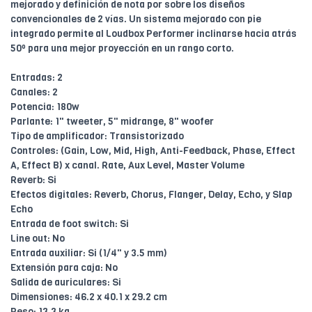
mejorado y definición de nota por sobre los diseños
convencionales de 2 vías. Un sistema mejorado con pie
integrado permite al Loudbox Performer inclinarse hacia atrás
50º para una mejor proyección en un rango corto.
Entradas: 2
Canales: 2
Potencia: 180w
Parlante: 1" tweeter, 5" midrange, 8" woofer
Tipo de amplificador: Transistorizado
Controles: (Gain, Low, Mid, High, Anti-Feedback, Phase, Effect
A, Effect B) x canal. Rate, Aux Level, Master Volume
Reverb: Si
Efectos digitales: Reverb, Chorus, Flanger, Delay, Echo, y Slap
Echo
Entrada de foot switch: Si
Line out: No
Entrada auxiliar: Si (1/4" y 3.5 mm)
Extensión para caja: No
Salida de auriculares: Si
Dimensiones: 46.2 x 40.1 x 29.2 cm
Peso: 13.3 kg