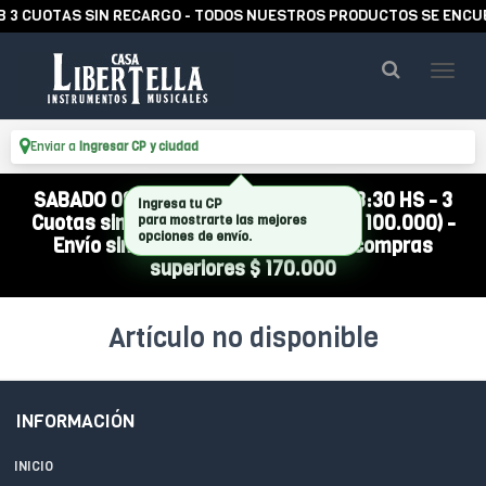
 3 CUOTAS SIN RECARGO - TODOS NUESTROS PRODUCTOS SE ENCUEN
Enviar a
Ingresar CP y ciudad
SABADO 08/08 ABIERTO DE 10:00 A 13:30 HS - 3
Ingresa tu CP
Cuotas sin interés (compra mínima $ 100.000) -
para mostrarte las mejores
opciones de envío.
Envío sin cargo a todo el país por compras
superiores $ 170.000
Artículo no disponible
INFORMACIÓN
INICIO