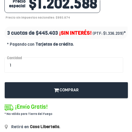
$1.202.588
Precio
especial
Precio sin impuestos nacionales: $993.874
3 cuotas de
$445.403
¡SIN INTERÉS!
*
(PTF:
$1.336.209)
* Pagando con
Tarjetas de crédito
.
Cantidad
COMPRAR
¡Envío Gratis!
* No válido para Tierra del Fuego
Retirá en
Casa Libertella
.