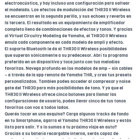
electroacústica, y hay incluso una configuración para saltear
el modelado. Los efectos de modulación del THR30 II Wireless
se encuentran en la segunda perilla, y sus echoes y reverbs en
la tercera. El resultado es un equipamiento de amplificador
completo lleno de combinaciones de efectos y tonos. Y gracias
al Virtual Circuitry Modeling de Yamaha, el THR30 II Wireless
emula cada componente en cada modelo de ampli y efecto.
El soporte Bluetooth le da al THR30 II Wireless posibilidades
que superan sónicamente a su predecesor. Abrí tu programa
preferido en un dispositivo y toca junto con tus melodías
favoritas. Navega profundo en los modelos de amp – sin cables
– a través de la app remota de Yamaha THR, y crea tus presets
personalizados. Tambien podes acceder al compresor y noise
gate del THR30 para más posibilidades de tono. Y ya que el
THR30 II Wireless ofrece cinco botones para llamar las
configuraciones de usuario, podes llevar cinco de tus tonos
favoritos con vos a todos lados.
Querés tocar en una esquina? Carga algunos tracks de fondo
en tu Smartphone, agarra el Yamaha THR30 II Wireless y estás
listo para salir. Y s lo sumas a tu próximo viaje en auto?
Gracias a su batería recargable interna, serás capaz de