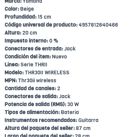
Marca:
Yamaha
Color:
Beige
Profundidad:
15 cm
Código universal de producto:
4957812640466
Altura:
20 cm
Impuesto interno:
0 %
Conectores de entrada:
Jack
Condición del ítem:
Nuevo
Línea:
Serie THRII
Modelo:
THR30II WIRELESS
MPN:
Thr30ii wireless
Cantidad de canales:
2
Conectores de salida:
Jack
Potencia de salida (RMS):
30 W
Tipos de alimentación:
Batería
Instrumentos recomendados:
Guitarra
Altura del paquete del seller:
87 cm
Largo del paquete del seller:
28 cm