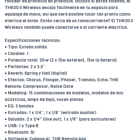
rockear de provincia en provincia. Incluso si estás volando, el
THR30 II Wireless encaja fácilmente en tu espacio para
equipaje de mano, así que será posible tocar tan pronto como
aterrice el avión. Estás cerca de un tomacorriente? El THR30 II
Wireless también puede conectarse a al corriente eléctrica.
Especificaciones técnicas:
• Tipo: Estado sólido
• Canales: 1
• Potencia total: 30 w (2 x 15w estéreo), 15w (a batería)
• Parlantes: 2 x 3.5”
• Reverb: Spring y Hall (digital)
• Efectos: Chorus, Flanger, Phaser, Tremolo, Echo; THR
Remote: Compressor, Noise Gate
• Modeling: 15 combinaciones de modelos, modelos de mic
acústicos, amps de bajo, voces planas
• EQ: 3 bandas
• Entradas: 1 x 1/4”, 1 x 1/8” (entrada auxiliar)
• Saludas: 2 x 1/4" (line out), 1 x 1/8” (para auriculares)
• USB: 1 x Type B
• Bluetooth: Si
• Software: Cubase AI, THR Remote App