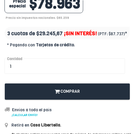
$78.963
Precio
especial
Precio sin impuestos nacionales: $65.259
3 cuotas de
$29.245,67
¡SIN INTERÉS!
*
(PTF:
$87.737)
* Pagando con
Tarjetas de crédito
.
Cantidad
COMPRAR
Envíos a todo el país
¡CALCULAR ENVÍO!
Retirá en
Casa Libertella
.