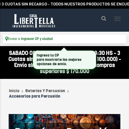
CUOTAS SIN RECARGO - TODOS NUESTROS PRODUCTOS SE ENCUENTR
Enviar a
Ingresar CP y ciudad
SABADO 08/08 ABIERTO DE 10:00 A 13:30 HS - 3
Cuotas sin interés (compra mínima $ 100.000) -
Envío sin cargo a todo el país por compras
superiores $ 170.000
Inicio
Baterias Y Percusion
Accesorios para Percusión