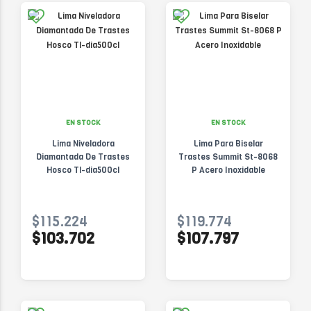
EN STOCK
EN STOCK
Lima Niveladora
Lima Para Biselar
Diamantada De Trastes
Trastes Summit St-8068
Hosco Tl-dia500cl
P Acero Inoxidable
$115.224
$119.774
$103.702
$107.797