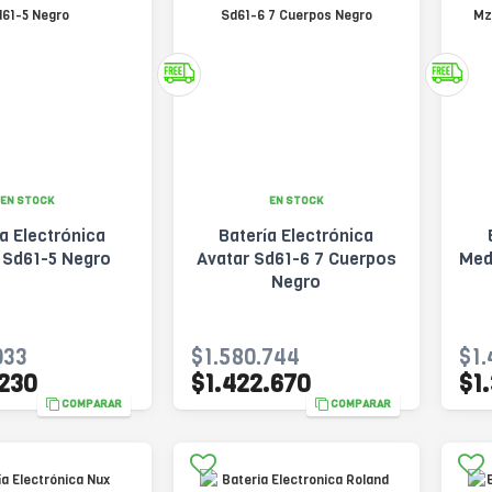
EN STOCK
EN STOCK
a Electrónica
Batería Electrónica
 Sd61-5 Negro
Avatar Sd61-6 7 Cuerpos
Med
Negro
033
$1.580.744
$1.
.230
$1.422.670
$1
COMPARAR
COMPARAR