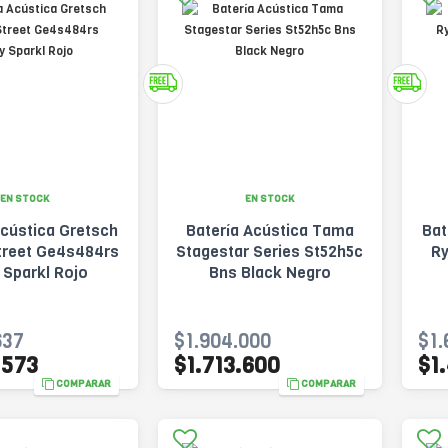
EN STOCK
EN STOCK
Acústica Gretsch
Batería Acústica Tama
Bat
treet Ge4s484rs
Stagestar Series St52h5c
Ry
 Sparkl Rojo
Bns Black Negro
637
$1.904.000
$1.
.573
$1.713.600
$1
COMPARAR
COMPARAR