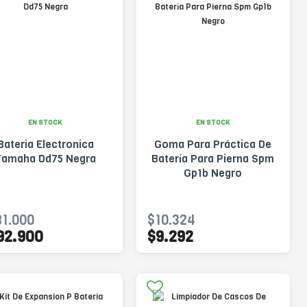
EN STOCK
EN STOCK
Bateria Electronica
Goma Para Práctica De
Yamaha Dd75 Negra
Batería Para Pierna Spm
Gp1b Negro
1.000
$10.324
92.900
$9.292