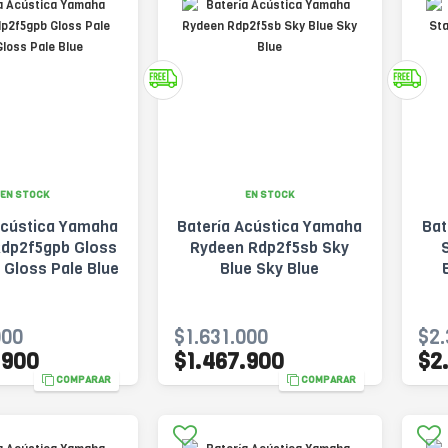
EN STOCK
EN STOCK
Acústica Yamaha
Batería Acústica Yamaha
Bat
Rdp2f5gpb Gloss
Rydeen Rdp2f5sb Sky
 Gloss Pale Blue
Blue Sky Blue
000
$1.631.000
$2.
.900
$1.467.900
$2
COMPARAR
COMPARAR