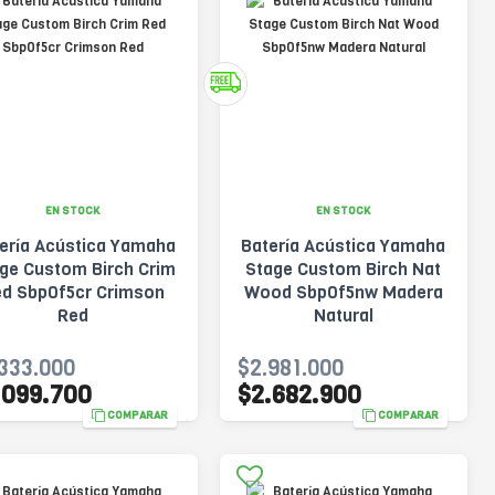
EN STOCK
EN STOCK
ería Acústica Yamaha
Batería Acústica Yamaha
ge Custom Birch Crim
Stage Custom Birch Nat
d Sbp0f5cr Crimson
Wood Sbp0f5nw Madera
Red
Natural
333.000
$2.981.000
.099.700
$2.682.900
COMPARAR
COMPARAR