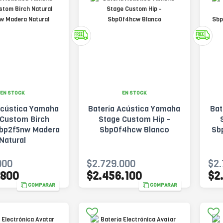
EN STOCK
EN STOCK
Acústica Yamaha
Batería Acústica Yamaha
Bat
 Custom Birch
Stage Custom Hip -
Sbp2f5nw Madera
Sbp0f4hcw Blanco
Sb
Natural
000
$2.729.000
$2.
.800
$2.456.100
$2
COMPARAR
COMPARAR