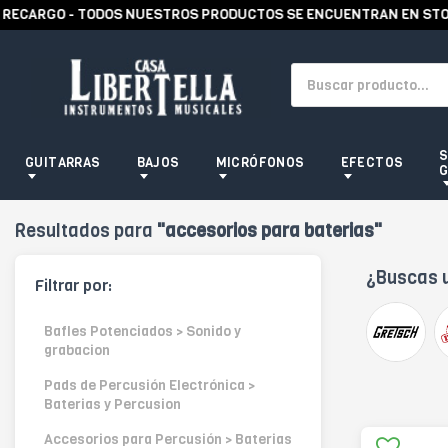
ARGO - TODOS NUESTROS PRODUCTOS SE ENCUENTRAN EN STOCK -
S
GUITARRAS
BAJOS
MICRÓFONOS
EFECTOS
G
Resultados para
"accesorios para baterias"
¿Buscas 
Filtrar por:
Bafles Potenciados > Sonido y
grabacion
Pads de Percusión Electrónica >
Baterias y Percusion
Accesorios para Percusión > Baterias