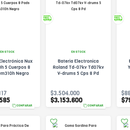
EN STOCK
EN STOCK
Electrónica Nux
Bateria Electronica
h 5 Cuerpos 8
Roland Td-07kv Td07kv
Dm310h Negro
V-drums 5 Cps 8 Pd
317
$3.504.000
$88
.585
$3.153.600
$7
COMPARAR
COMPARAR