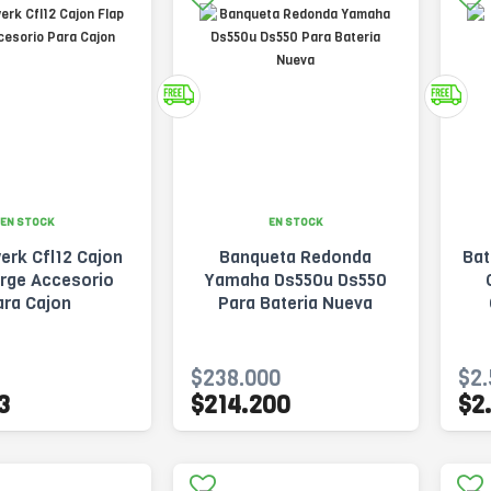
EN STOCK
EN STOCK
erk Cfl12 Cajon
Banqueta Redonda
Bat
arge Accesorio
Yamaha Ds550u Ds550
ara Cajon
Para Bateria Nueva
$238.000
$2.
3
$214.200
$2