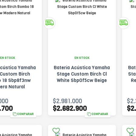
EN STOCK
EN STOCK
Acústica Yamaha
Batería Acústica Yamaha
Bat
 Custom Birch
Stage Custom Birch Cl
Sta
 18 Sbp8f3nw
White Sbp0f5cw Beige
Re
era Natural
000
$2.981.000
$2.
.700
$2.682.900
$2
COMPARAR
COMPARAR