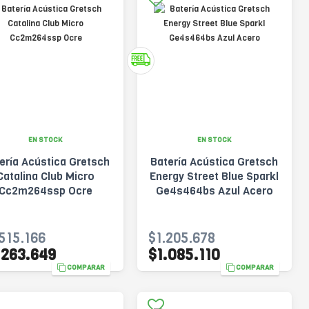
EN STOCK
EN STOCK
ería Acústica Gretsch
Batería Acústica Gretsch
Catalina Club Micro
Energy Street Blue Sparkl
Cc2m264ssp Ocre
Ge4s464bs Azul Acero
515.166
$1.205.678
.263.649
$1.085.110
COMPARAR
COMPARAR